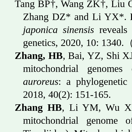
Tang BP†, Wang ZK†, Liu
Zhang DZ* and Li YX*. H
japonica sinensis
reveals 
genetics, 2020, 10: 1340.
Zhang, HB
, Bai, YZ, Shi 
mitochondrial genome
auroreus
: a phylogenetic
2018, 40(2): 151-165.
Zhang HB
, Li YM, Wu X
mitochondrial genome 