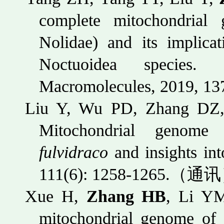
complete mitochondria
Nolidae) and its implicat
Noctuoidea species. 
Macromolecules, 2019, 13
Liu Y, Wu PD, Zhang DZ
Mitochondrial genom
fulvidraco
and insights in
111(6): 1258-1265.
（通讯
Xue H,
Zhang HB
, Li Y
mitochondrial genome of