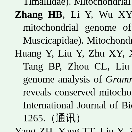
Timaliidae). Mitochondria
Zhang HB
, Li Y, Wu XY
mitochondrial genome 
Muscicapidae). Mitochondr
Huang Y, Liu Y, Zhu XY,
Tang BP, Zhou CL, Liu 
genome analysis of
Gramm
reveals conserved mitocho
International Journal of 
1265.
（通讯）
Yang ZH, Yang TT, Liu Y,