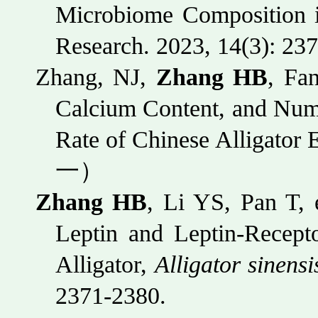
Microbiome Composition i
Research. 2023, 14(3): 237
Zhang, NJ,
Zhang HB
, Fa
Calcium Content, and Numb
Rate of Chinese Alligator 
一）
Zhang HB
, Li YS, Pan T, 
Leptin and Leptin-Recepto
Alligator,
Alligator sinensi
2371-2380.