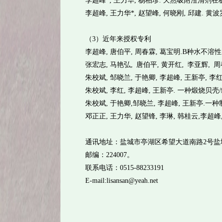
李超峰*, 王力华, 杨柏珍. 天然吸附澄清剂在板栗壳
李超峰, 王力华*, 赵望峰, 何晓刚, 邱建. 黄
（3）近年来授权专利
李超峰, 唐伯平, 周春霖, 葛宝明.B种水不溶性天然色素
张宏志, 马艳弘, 唐伯平, 黄开红, 李亚辉, 周春霖
朱校斌, 邹晓兰, 于艳卿, 李超峰, 王新亭, 李红.
朱校斌, 李红, 李超峰, 王新亭. 一种煅烧贝壳/纳米 C
朱校斌, 于艳卿,邹晓兰, 李超峰, 王新亭.一种制备纳米
邓正正, 王力华, 赵望锋, 李琳, 韩桂云,李超峰, 
通讯地址：盐城市亭湖区希望大道南路2号盐
邮编：224007。
联系电话：0515-88233191
E-mail:lisansan@yeah.net