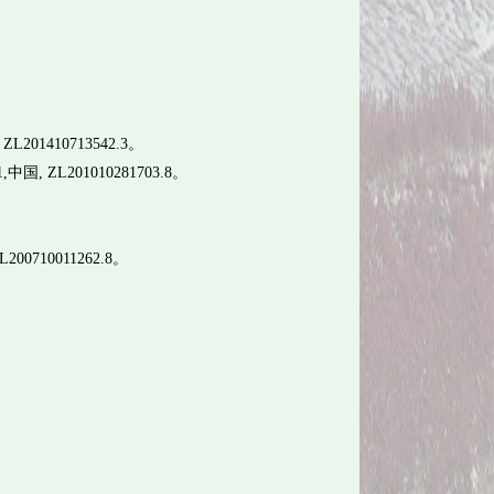
01410713542.3。
 ZL201010281703.8。
0710011262.8。