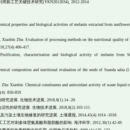
关键技术研究(YKN2012034), 2012-2014
ical properties and biological activities of melanin extracted from sunflower
8.
Xiaobin Zhu. Evaluation of processing methods on the nutritional quality of
018,27(4):406-417.
rification, characterization and biological activity of melanin from 
cal composition and nutritional evaluation of the seeds of Suaeda salsa (l.
Zhu Xiaobin. Chemical constituents and antioxidant activity of waste liquid e
(4): 850-859.
 生物技术进展, 2018,8(1):14 -20.
究进展. 生物技术进展, 2018,8(2):103-111.
染土壤生物修复的研究进展. 土壤通报, 2014,45(4):1014 -1018.
工工艺对刺参体壁氨基酸和脂肪酸的影响. 海洋科学, 2012,36(1):42-49.