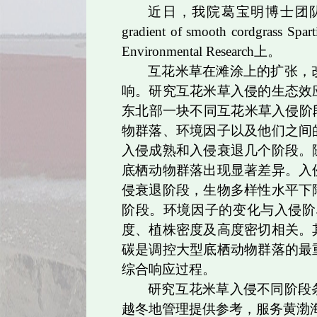
近日，我院葛宝明博士团
gradient of smooth cordgrass Sparti
Environmental Research
上。
互花米草在滩涂上的扩张，
响。研究互花米草入侵的生态效
东北部一块不同互花米草入侵阶
物群落、环境因子以及他们之间
入侵成熟和入侵衰退几个阶段。
底栖动物群落出现显著差异。入
侵衰退阶段，生物多样性水平下
阶段。环境因子的变化与入侵阶
度、植株密度及高度密切相关。
碳是调控大型底栖动物群落的最
综合响应过程。
研究互花米草入侵不同阶段
越冬地管理提供参考，服务黄渤