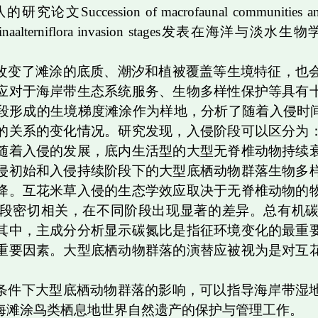
队的研究论文
Succession of macrofaunal communities an
naalterniflora invasion stages
发表在海洋与淡水生物
改变了滩涂的底质、潮汐和植被覆盖等生境特征，也
应对于海岸带生态系统服务、生物多样性保护等具有
段形成的生境梯度滩涂作为样地，分析了随着入侵时
的关系的变化情况。研究发现，入侵阶段可以区分为
随着入侵的发展，底内生活型的大型无脊椎动物持续
侵初始和入侵持续阶段下的大型底栖动物群落生物多
降。互花米草入侵的生态学效应取决于无脊椎动物的
段密切相关，在不同阶段出现显著的差异。总有机
其中，主成分分析显示碳氮比是指征环境变化的最重
重要因素。大型底栖动物群落的演替应被视为是对互
条件下大型底栖动物群落的影响，可以指导海岸带湿
海滩涂鸟类栖息地世界自然遗产的保护与管理工作。