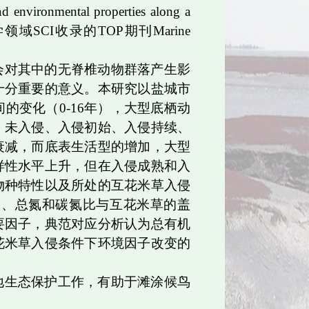
d environmental properties along a
学领域
SCI
收录的
TOP
期刊
Marine
会对其中的无脊椎动物群落产生影
十分重要的意义。本研究以盐城市
间的变化（
0-16
年），大型底栖动
：未入侵、入侵初始、入侵持续、
衰减，而底表生活型的增加，大型
样性水平上升，但在入侵成熟和入
物种特性以及所处的互花米草入侵
碳、总氮和碳氮比与互花米草的盖
要因子，典范对应分析认为总有机
花米草入侵条件下环境因子改变的
地生态保护工作，有助于滩涂候鸟