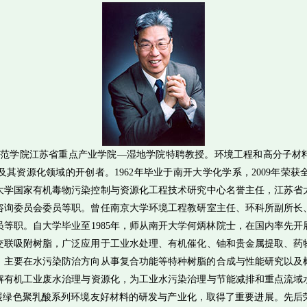
师范学院江苏省重点产业学院
—
湿地学院特聘教授。环境工程和高分子材
及其资源化领域的开创者。
1962
年毕业于南开大学化学系，
2009
年荣获
大学国家有机毒物污染控制与资源化工程技术研究中心名誉主任，江苏省
咨询委员会委员等职。曾任南京大学环境工程教研室主任、环科所副所长
员等职。自大学毕业至
1985
年，师从南开大学何炳林院士，在国内率先开
交联吸附树脂，广泛应用于工业水处理、有机催化、铀和贵金属提取、药
，主要在水污染防治方向从事复合功能等特种树脂的合成与性能研究以及
解有机工业废水治理与资源化，为工业水污染治理与节能减排和重点流域
展绿色聚乳酸系列环境友好材料的研发与产业化，取得了重要进展。先后