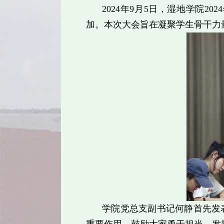
2024
年
9
月
5
日，湿地学院
2024
加。本次大会旨在凝聚学生骨干力
学院党总支副书记何静首先发