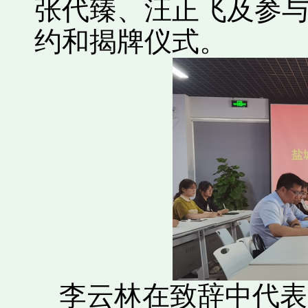
张代臻、汪正飞及参
约和揭牌仪式。
李云林在致辞中代表