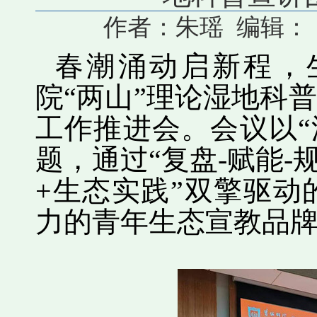
作者：朱瑶 编辑： 审核
春潮涌动启新程，
院
“
两山
”
理论湿地科普
工作推进会。会议以
“
题，通过
“
复盘
-
赋能
-
+
生态实践
”
双擎驱动
力的青年生态宣教品