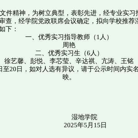
文件精神，为树立典型，表彰先进，经专业实习
审查，经学院党政联席会议确定，拟向学校推荐
如下：
一、优秀实习指导教师（
1
人）
周艳
二、优秀实习生（
6
人）
徐艺馨、彭悦、李芯莹、辛达祺、亢涛、王铭
日至
20
日，如对人选有异议，请于公示时间内实
映。
湿地学院
2025
年
5
月
15
日