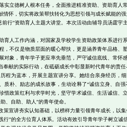
落实立德树人根本任务，全面推进精准资助、资助育人
献情怀，切实将政策帮扶转化为思想引领与成长赋能的强大
感恩前行”资助育人主题大讲堂。本次活动由辅导员汤霆
助育人工作内涵，对国家及学校学生资助政策体系进行
程，不仅是物质层面的暖心帮扶，更是涵养青年品格、
展对象，青年学子更应率先垂范，严守诚信底线、常怀
当奉献的实际行动，在砥砺成长中彰显新时代青年的责任
长历程为蓝本，开展主题宣讲分享。她结合亲身经历，细
、质朴、励志的成长故事，生动诠释了“诚信立身、自强
珍惜政策红利与求学时光，坚守学术诚信、生活诚信、
受助、自助、助人”的青年使命。
政策宣讲夯实认知基础，以榜样力量引领青年成长，以集
践行”的全方位育人体系。活动有效引导青年学子树立诚