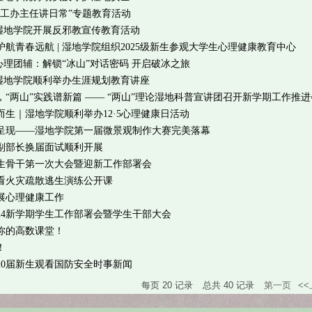
学工办主任讲日常”专题教育活动
 湿地学院开展反邪教宣传教育活动
航青春远航 | 湿地学院组织2025级新生参观大学生心理健康教育中心
 心理团辅：解锁“冰山”对话密码 开启破冰之旅
 湿地学院顺利举办生涯规划教育讲座
“两山”实践谱新篇 —— “两山”理论湿地科普宣讲团召开新学期工作推进
生｜湿地学院顺利举办12·5心理健康日活动
呈现——湿地学院第一届微景观制作大赛完美落幕
副部长换届面试顺利开展
学生骨干第一次大会暨迎新工作部署会
看火灾疏散逃生演练公开课
展心理健康工作
24新学期学生工作部署会暨学生干部大会
你的高数课堂！
！
20届新生观看国防安全时事新闻
每页
20
记录
总共
40
记录
第一页
<